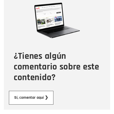
Nombre
Nombre
Correo electrónico
Tipo de comentario
¿Tienes algún
Mensaje
comentario sobre este
contenido?
Enviar
Sí, comentar aquí ❯