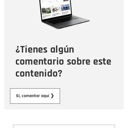
Correo electrónico
Tipo de comentario
¿Tienes algún
Mensaje
comentario sobre este
contenido?
Enviar
Sí, comentar aquí ❯