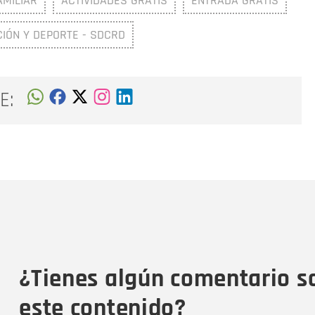
AMILIAR
ACTIVIDADES GRATIS
ENTRADA GRATIS
CIÓN Y DEPORTE - SDCRD
E:
Nombre
C
Nombre
Tipo de comentario
M
¿Tienes algún comentario s
este contenido?