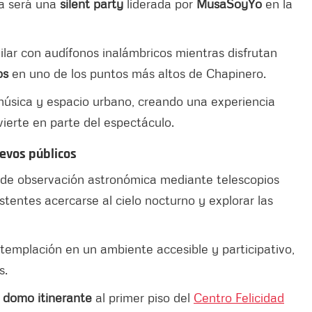
da será una
silent party
liderada por
MusaSoyYo
en la
ailar con audífonos inalámbricos mientras disfrutan
os
en uno de los puntos más altos de Chapinero.
música y espacio urbano, creando una experiencia
ierte en parte del espectáculo.
uevos públicos
 de observación astronómica mediante telescopios
istentes acercarse al cielo nocturno y explorar las
templación en un ambiente accesible y participativo,
s.
u
domo itinerante
al primer piso del
Centro Felicidad