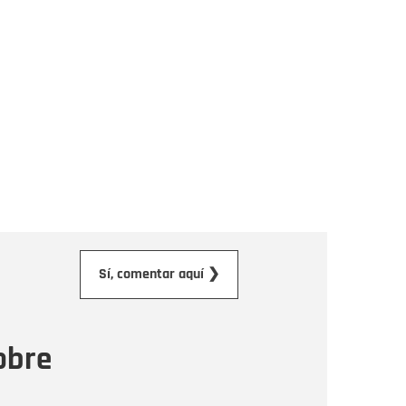
orreo electrónico
Sí, comentar aquí ❯
ensaje
obre