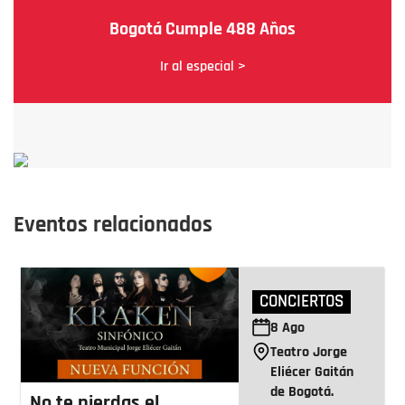
Bogotá Cumple 488 Años
Ir al especial >
Eventos relacionados
CONCIERTOS
8
Ago
Teatro Jorge
Eliécer Gaitán
de Bogotá.
No te pierdas el