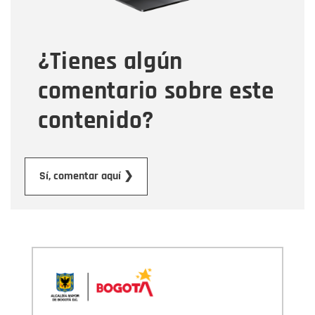
Tipo de comentario
¿Tienes algún
Mensaje
comentario sobre este
contenido?
Enviar
Sí, comentar aquí ❯