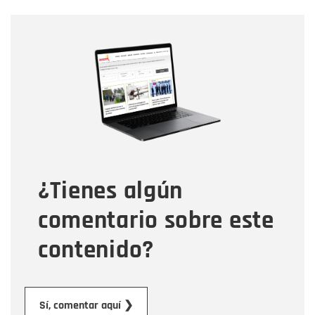
Nombre
Nombre
Correo electrónico
Tipo de comentario
¿Tienes algún
Mensaje
comentario sobre este
contenido?
Enviar
Sí, comentar aquí ❯