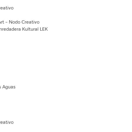
reativo
Art – Nodo Creativo
Enredadera Kultural LEK
as Aguas
reativo