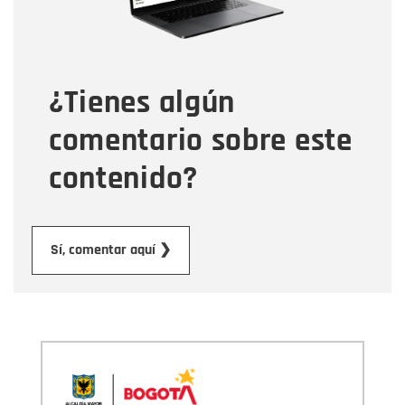
Tipo de comentario
¿Tienes algún
Mensaje
comentario sobre este
contenido?
Enviar
Sí, comentar aquí ❯