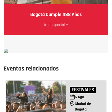
Bogotá Cumple 488 Años
Ir al especial >
Eventos relacionados
FESTIVALES
6
Ago
Ciudad de
Bogotá.