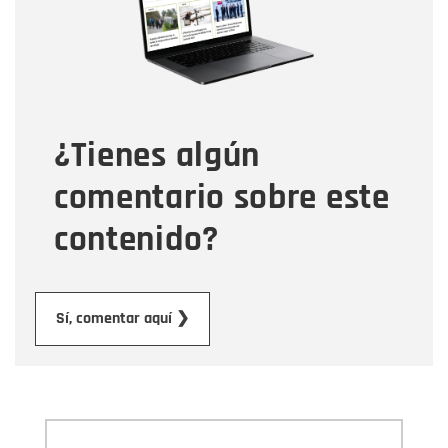
Tipo de comentario
¿Tienes algún
Mensaje
comentario sobre este
contenido?
Enviar
Sí, comentar aquí ❯