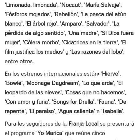
'Limonada, limonada', 'Nocaut', 'María Salvaje',
'Fósforos mojados', 'Rebelión', 'La pesca del atún
blanco', 'El árbol rojo', 'Amparo', 'Salvador', 'La
pérdida de algo sentido', 'Una madre', 'Si Dios fuera
mujer', 'Cólera morbo', 'Cicatrices en la tierra', 'El
film justifica los medios'
y '
Las razones del lobo'
,
entre otros.
En los estrenos internacionales están: '
Hierve',
'Bowie', 'Moonage Daydream', 'Lo que arde', 'El
leopardo de las nieves', 'Cosas que no hacemos',
'Con amor y furia', 'Songs for Drella', 'Fauna', 'De
repente', 'El paraíso'
, '
Agua caliente'
e '
Isabella'
.
Para los seguidores de la
Franja Local
se presentará
el programa '
Yo Marica'
que reúne cinco