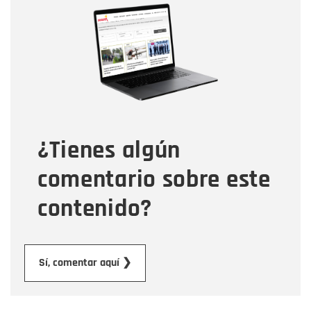
Nombre
Correo electrónico
Tipo de comentario
¿Tienes algún
Mensaje
comentario sobre este
contenido?
Enviar
Sí, comentar aquí ❯