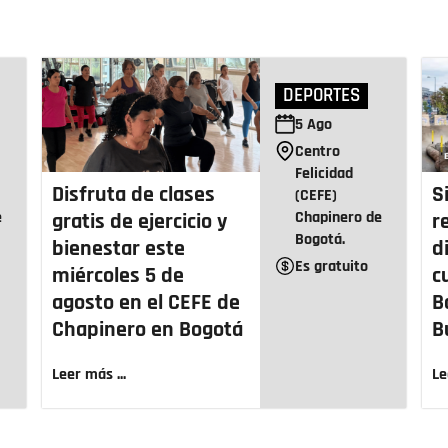
DEPORTES
5
Ago
Centro
Felicidad
Disfruta de clases
S
(CEFE)
e
Chapinero de
gratis de ejercicio y
r
Bogotá.
bienestar este
d
Es gratuito
miércoles 5 de
c
agosto en el CEFE de
B
Chapinero en Bogotá
B
Leer más ...
Le