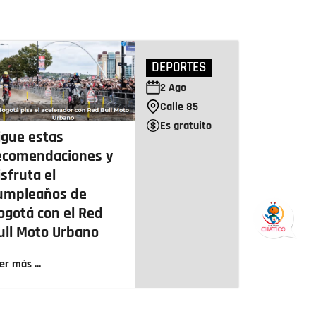
DEPORTES
2
Ago
Calle 85
Es gratuito
igue estas
ecomendaciones y
isfruta el
umpleaños de
ogotá con el Red
ull Moto Urbano
er más ...