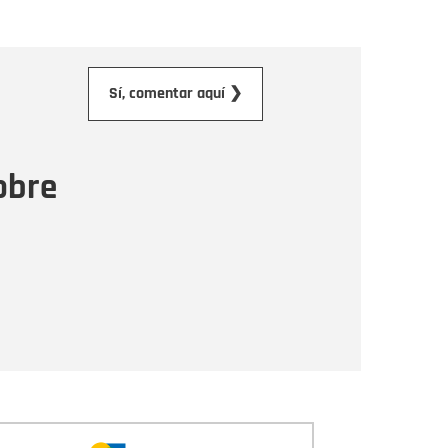
orreo electrónico
Sí, comentar aquí ❯
ensaje
obre
Enviar