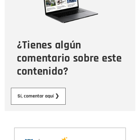
Tipo de comentario
¿Tienes algún
Mensaje
comentario sobre este
contenido?
Enviar
Sí, comentar aquí ❯