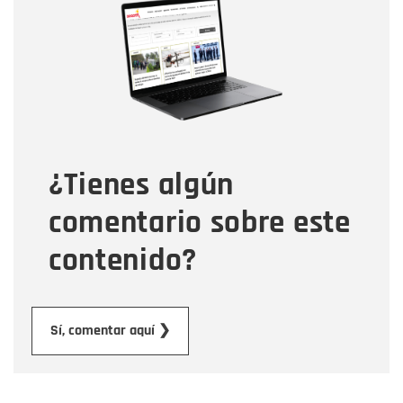
Nombre
Correo electrónico
Tipo de comentario
¿Tienes algún
Mensaje
comentario sobre este
contenido?
Enviar
Sí, comentar aquí ❯