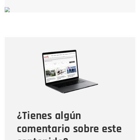
Nombre
Nombre
Correo electrónico
Tipo de comentario
¿Tienes algún
Mensaje
comentario sobre este