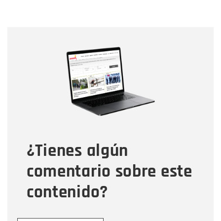
Nombre
Nombre
Correo electrónico
Tipo de comentario
¿Tienes algún
Mensaje
comentario sobre este
contenido?