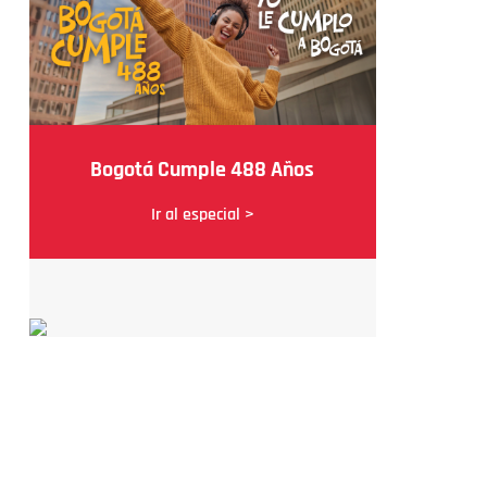
Bogotá Cumple 488 Años
Ir al especial >