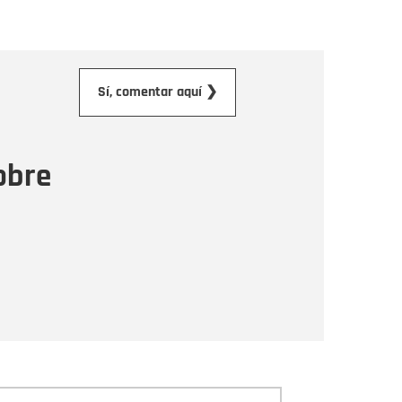
orreo electrónico
Sí, comentar aquí ❯
ensaje
obre
Enviar