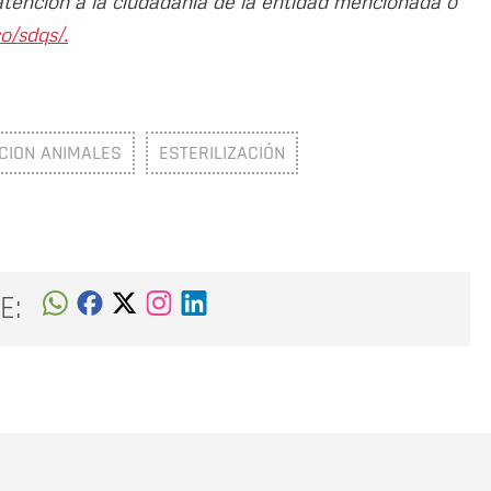
atención a la ciudadanía de la entidad mencionada o
o/sdqs/.
ACION ANIMALES
ESTERILIZACIÓN
E:
Nombre
C
Nombre