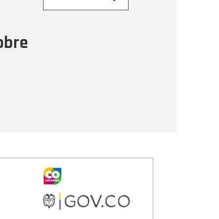
ensaje
obre
Enviar