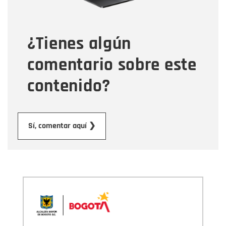
Tipo de comentario
¿Tienes algún
Mensaje
comentario sobre este
contenido?
Enviar
Sí, comentar aquí ❯