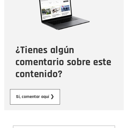
Correo electrónico
Tipo de comentario
¿Tienes algún
Mensaje
comentario sobre este
contenido?
Enviar
Sí, comentar aquí ❯