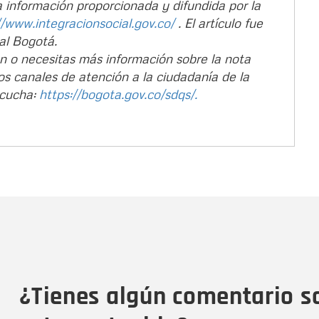
a información proporcionada y difundida por la
//www.integracionsocial.gov.co/
. El artículo fue
al Bogotá.
ón o necesitas más información sobre la nota
os canales de atención a la ciudadanía de la
scucha:
https://bogota.gov.co/sdqs/.
Nombre
C
Nombre
Tipo de comentario
M
¿Tienes algún comentario s