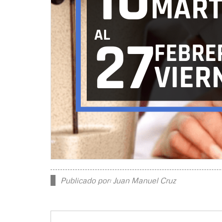
10
MART
AL
27
FEBRE
VIER
Publicado por: Juan Manuel Cruz