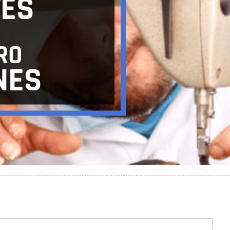
ES
RO
NES