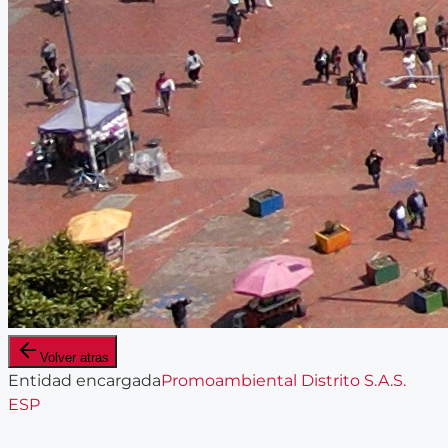
Volver atras
Entidad encargada
Promoambiental Distrito S.A.S.
ESP