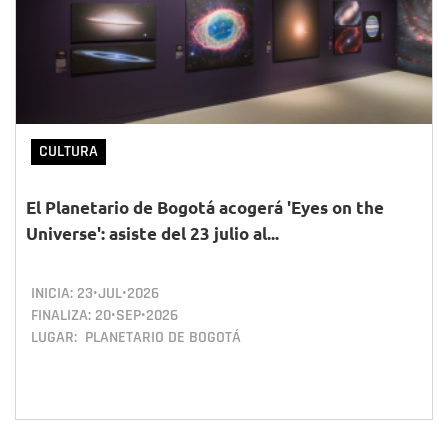
CULTURA
El Planetario de Bogotá acogerá 'Eyes on the
Universe': asiste del 23 julio al...
INICIA:
23•JUL•2026
FINALIZA:
20•SEP•2026
LUGAR: PLANETARIO DE BOGOTÁ