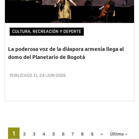
CULTURA, RECREACIÓN Y DEPORTE
La poderosa voz de la diáspora armenia llega al
domo del Planetario de Bogotá
PUBLICADO EL
24•JUN•2026
Paginación
Página
1
Page
2
Page
3
Page
4
Page
5
Page
6
Page
7
Page
8
Page
9
Siguiente
››
Última
Último »