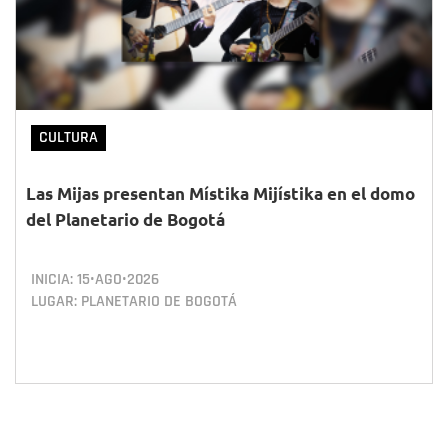
CULTURA
Las Mijas presentan Místika Mijístika en el domo
del Planetario de Bogotá
INICIA:
15•AGO•2026
LUGAR: PLANETARIO DE BOGOTÁ