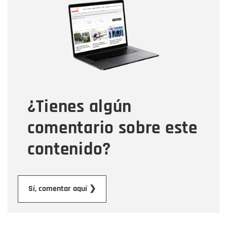
Nombre
Correo electrónico
Tipo de comentario
¿Tienes algún
Mensaje
comentario sobre este
contenido?
Enviar
Sí, comentar aquí ❯