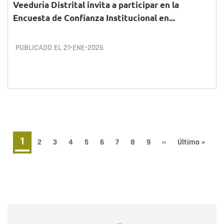
Veeduría Distrital invita a participar en la
Encuesta de Confianza Institucional en...
PUBLICADO EL
21•ENE•2026
Paginación
Página
1
Page
2
Page
3
Page
4
Page
5
Page
6
Page
7
Page
8
Page
9
Siguiente
››
Última
Último »
página
página
actual
Nombre