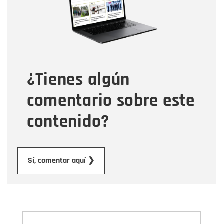
Correo electrónico
Tipo de comentario
¿Tienes algún
Mensaje
comentario sobre este
contenido?
Enviar
Sí, comentar aquí ❯