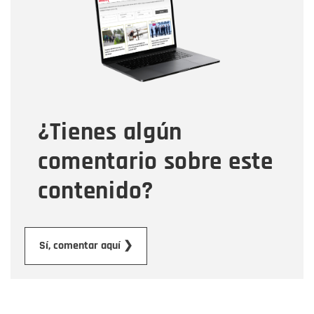
Correo electrónico
Tipo de comentario
¿Tienes algún
Mensaje
comentario sobre este
contenido?
Enviar
Sí, comentar aquí ❯