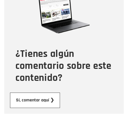
Correo electrónico
Tipo de comentario
¿Tienes algún
Mensaje
comentario sobre este
contenido?
Enviar
Sí, comentar aquí ❯