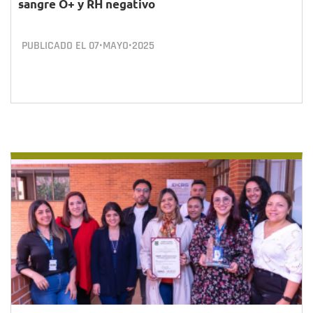
sangre O+ y RH negativo
PUBLICADO EL
07•MAYO•2025