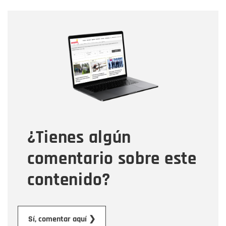
Nombre
Nombre
Correo electrónico
Tipo de comentario
¿Tienes algún
Mensaje
comentario sobre este
contenido?
Enviar
Sí, comentar aquí ❯