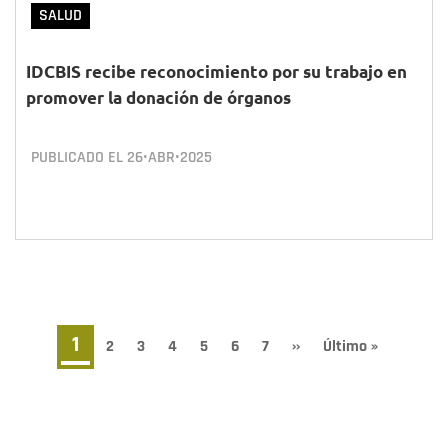
SALUD
IDCBIS recibe reconocimiento por su trabajo en
promover la donación de órganos
PUBLICADO EL
26•ABR•2025
Paginación
Página
1
Page
2
Page
3
Page
4
Page
5
Page
6
Page
7
Siguiente
››
Última
Último »
página
página
actual