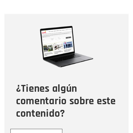
Nombre
Nombre
Correo electrónico
Tipo de comentario
¿Tienes algún
Mensaje
comentario sobre este
contenido?