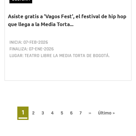
Asiste gratis a 'Vagos Fest', el festival de hip hop
que llega a la Media Torta...
INICIA:
07•FEB•2026
FINALIZA:
07•ENE•2026
LUGAR: TEATRO LIBRE LA MEDIA TORTA DE BOGOTÁ.
Paginación
Página
1
Page
2
Page
3
Page
4
Page
5
Page
6
Page
7
Siguiente
››
Última
Último »
página
página
actual