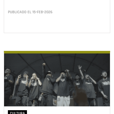
PUBLICADO EL
15•FEB•2026
CULTURA