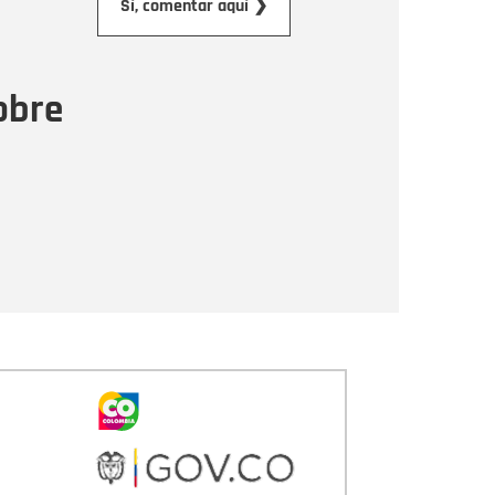
Sí, comentar aquí ❯
ensaje
obre
Enviar