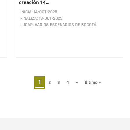
creación 14...
INICIA:
14•OCT•2025
FINALIZA:
18•OCT•2025
LUGAR: VARIOS ESCENARIOS DE BOGOTÁ.
Página
1
Page
2
Page
3
Page
4
Siguiente
››
Última
Último »
página
página
actual
Nombre
C