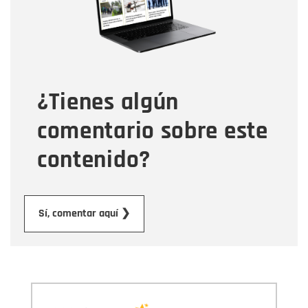
Tipo de comentario
¿Tienes algún
Mensaje
comentario sobre este
contenido?
Enviar
Sí, comentar aquí ❯