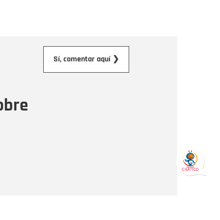
orreo electrónico
Sí, comentar aquí ❯
ensaje
obre
Enviar