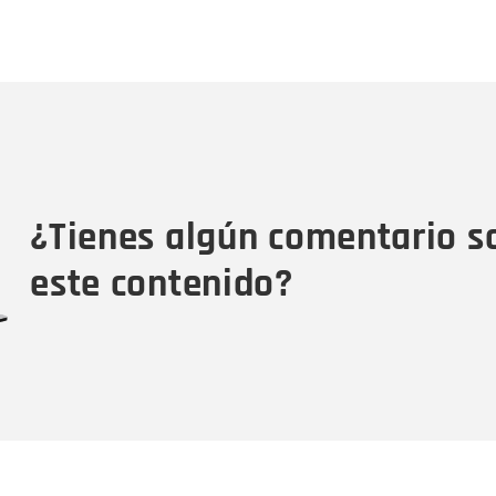
Nombre
C
Nombre
Tipo de comentario
M
¿Tienes algún comentario s
este contenido?