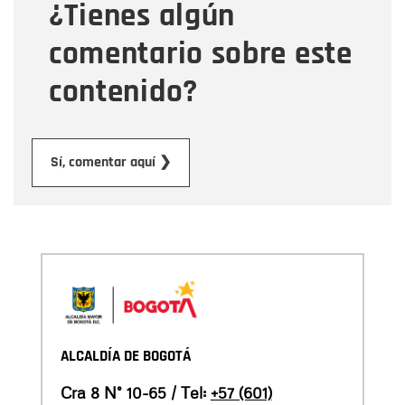
¿Tienes algún
Mensaje
comentario sobre este
contenido?
Enviar
Sí, comentar aquí ❯
ALCALDÍA DE BOGOTÁ
Cra 8 N° 10-65 / Tel:
+57 (601)