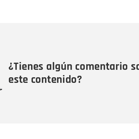
Nombre
C
Nombre
Tipo de comentario
M
¿Tienes algún comentario s
este contenido?