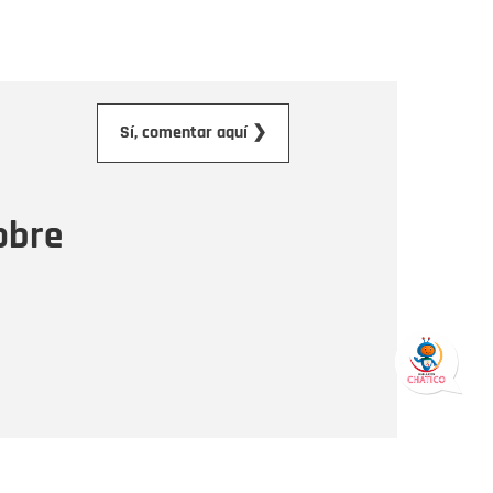
orreo electrónico
Sí, comentar aquí ❯
ensaje
obre
Enviar