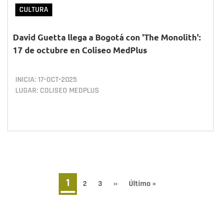
CULTURA
David Guetta llega a Bogotá con 'The Monolith':
17 de octubre en Coliseo MedPlus
INICIA:
17•OCT•2025
LUGAR: COLISEO MEDPLUS
Paginación
Página
1
Page
2
Page
3
Siguiente
››
Última
Último »
página
página
actual