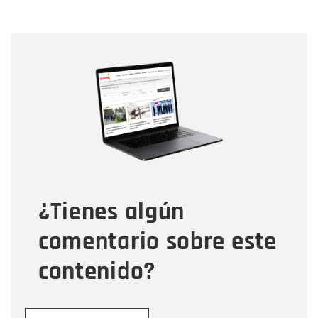
Nombre
Nombre
Correo electrónico
Tipo de comentario
¿Tienes algún
Mensaje
comentario sobre este
contenido?