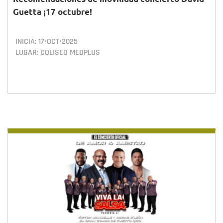
Guetta ¡17 octubre!
INICIA:
17•OCT•2025
LUGAR: COLISEO MEDPLUS