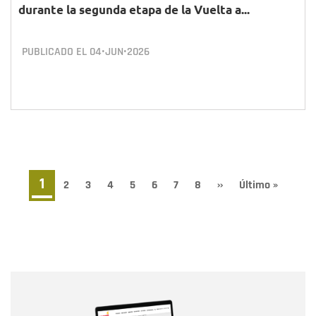
durante la segunda etapa de la Vuelta a...
PUBLICADO EL
04•JUN•2026
Paginación
Página
1
Page
2
Page
3
Page
4
Page
5
Page
6
Page
7
Page
8
Siguiente
››
Última
Último »
página
página
actual
Nombre
Nombre