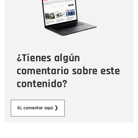
Correo electrónico
Tipo de comentario
¿Tienes algún
Mensaje
comentario sobre este
contenido?
Enviar
Sí, comentar aquí ❯