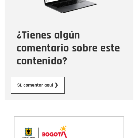
Tipo de comentario
¿Tienes algún
Mensaje
comentario sobre este
contenido?
Enviar
Sí, comentar aquí ❯