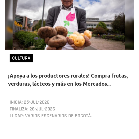
CULTURA
¡Apoya a los productores rurales! Compra frutas,
verduras, lácteos y más en los Mercados...
INICIA:
25•JUL•2026
FINALIZA:
26•JUL•2026
LUGAR: VARIOS ESCENARIOS DE BOGOTÁ.