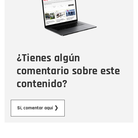
Correo electrónico
Tipo de comentario
¿Tienes algún
Mensaje
comentario sobre este
contenido?
Enviar
Sí, comentar aquí ❯