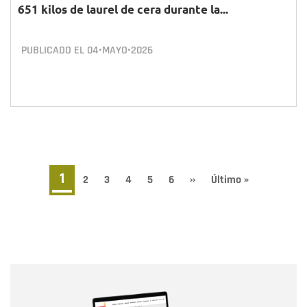
651 kilos de laurel de cera durante la...
PUBLICADO EL
04•MAYO•2026
Paginación
Página
1
Page
2
Page
3
Page
4
Page
5
Page
6
Siguiente
››
Última
Último »
página
página
actual
Nombre
Nombre