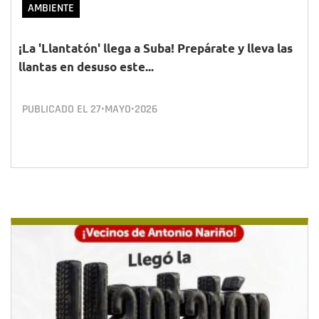
AMBIENTE
¡La 'Llantatón' llega a Suba! Prepárate y lleva las
llantas en desuso este...
PUBLICADO EL
27•MAYO•2026