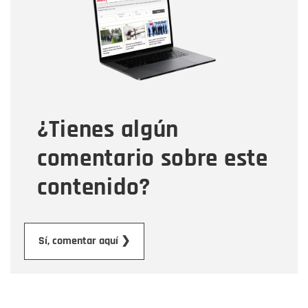
Correo electrónico
Tipo de comentario
¿Tienes algún
Mensaje
comentario sobre este
contenido?
Enviar
Sí, comentar aquí ❯