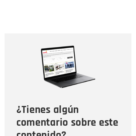
Nombre
Nombre
Correo electrónico
Tipo de comentario
¿Tienes algún
Mensaje
comentario sobre este
contenido?