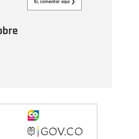
Sí, comentar aquí ❯
ensaje
obre
Enviar