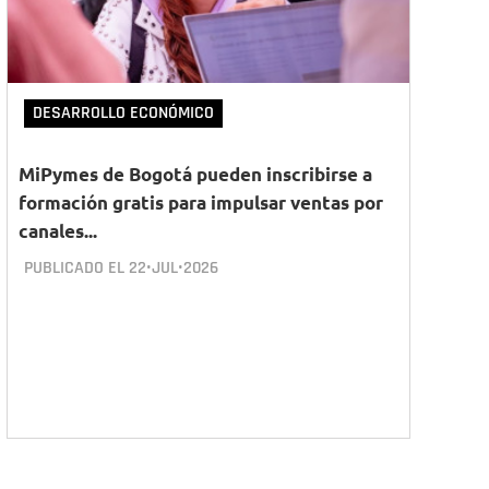
DESARROLLO ECONÓMICO
MiPymes de Bogotá pueden inscribirse a
formación gratis para impulsar ventas por
canales...
PUBLICADO EL
22•JUL•2026