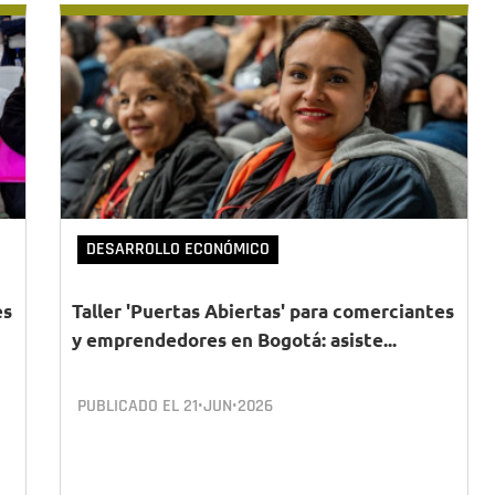
DESARROLLO ECONÓMICO
es
Taller 'Puertas Abiertas' para comerciantes
y emprendedores en Bogotá: asiste...
PUBLICADO EL
21•JUN•2026