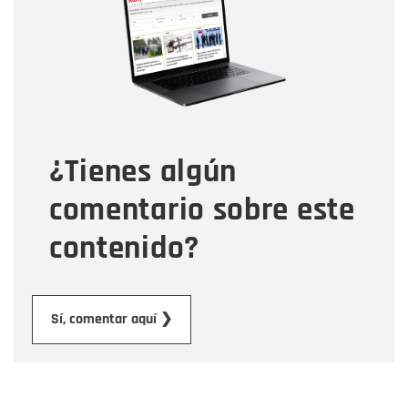
Correo electrónico
Tipo de comentario
¿Tienes algún
Mensaje
comentario sobre este
contenido?
Enviar
Sí, comentar aquí ❯