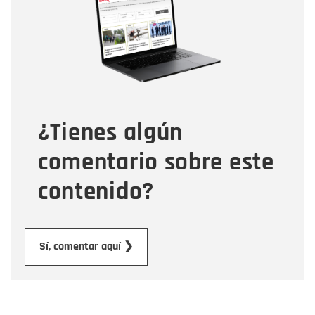
Correo electrónico
Tipo de comentario
¿Tienes algún
Mensaje
comentario sobre este
contenido?
Enviar
Sí, comentar aquí ❯