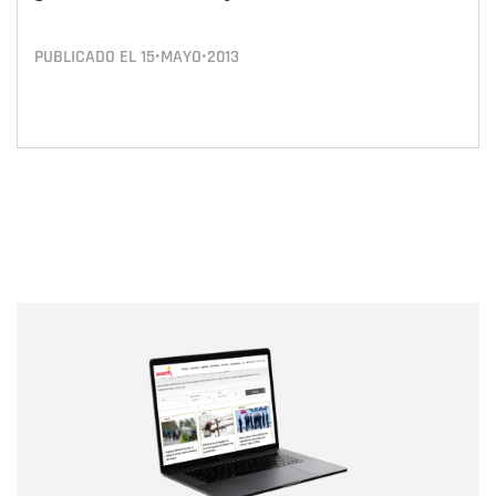
PUBLICADO EL
15•MAYO•2013
Nombre
Nombre
Correo electrónico
Tipo de comentario