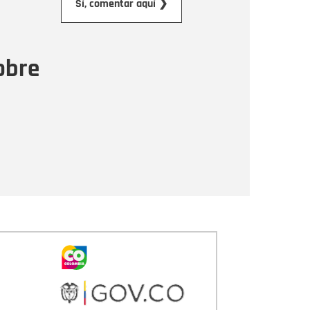
Sí, comentar aquí ❯
ensaje
obre
Enviar