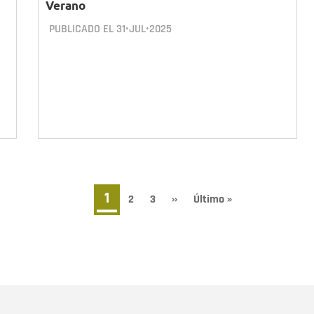
Verano
PUBLICADO EL
31•JUL•2025
Página
1
Page
2
Page
3
Siguiente
››
Última
Último »
página
página
actual
Nombre
C