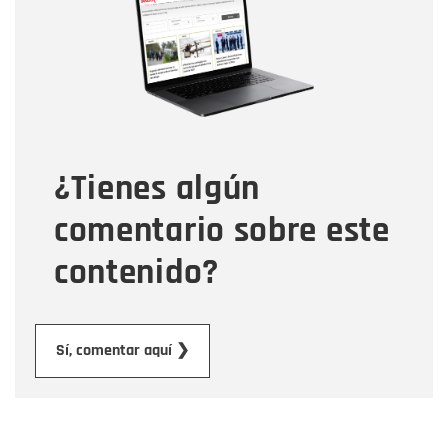
Correo electrónico
Tipo de comentario
¿Tienes algún
Mensaje
comentario sobre este
contenido?
Enviar
Sí, comentar aquí ❯