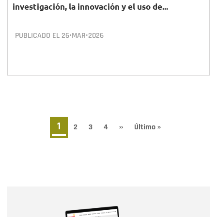
investigación, la innovación y el uso de...
PUBLICADO EL
26•MAR•2026
Paginación
Página
1
Page
2
Page
3
Page
4
Siguiente
››
Última
Último »
página
página
actual
Nombre
Nombre