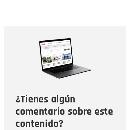
Nombre
Nombre
Correo electrónico
Tipo de comentario
¿Tienes algún
Mensaje
comentario sobre este
contenido?