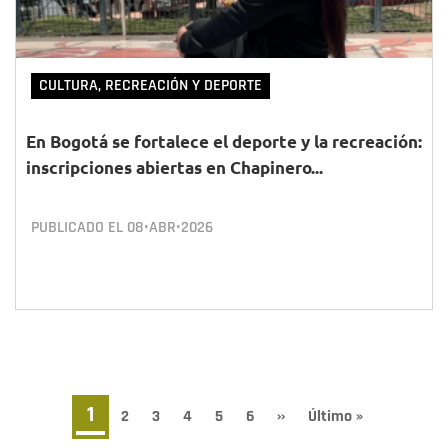
CULTURA, RECREACIÓN Y DEPORTE
En Bogotá se fortalece el deporte y la recreación:
inscripciones abiertas en Chapinero...
PUBLICADO EL
08•ABR•2026
Paginación
Página
1
Page
2
Page
3
Page
4
Page
5
Page
6
Siguiente
››
Última
Último »
página
página
actual