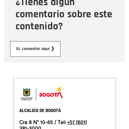
¿Tienes algún
Mensaje
comentario sobre este
contenido?
Enviar
Sí, comentar aquí ❯
ALCALDÍA DE BOGOTÁ
Cra 8 N° 10-65 / Tel:
+57 (601)
381-3000