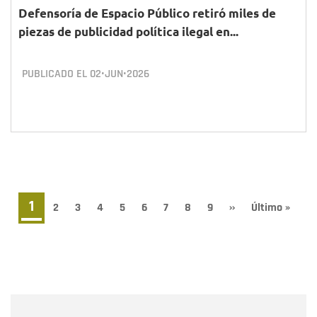
Defensoría de Espacio Público retiró miles de
piezas de publicidad política ilegal en...
PUBLICADO EL
02•JUN•2026
Paginación
Página
1
Page
2
Page
3
Page
4
Page
5
Page
6
Page
7
Page
8
Page
9
Siguiente
››
Última
Último »
página
página
actual
Nombre