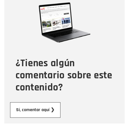
Nombre
Correo electrónico
Tipo de comentario
¿Tienes algún
Mensaje
comentario sobre este
contenido?
Enviar
Sí, comentar aquí ❯