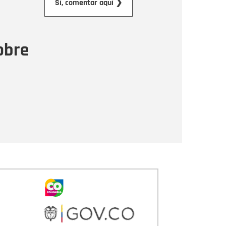
Sí, comentar aquí ❯
ensaje
obre
Enviar