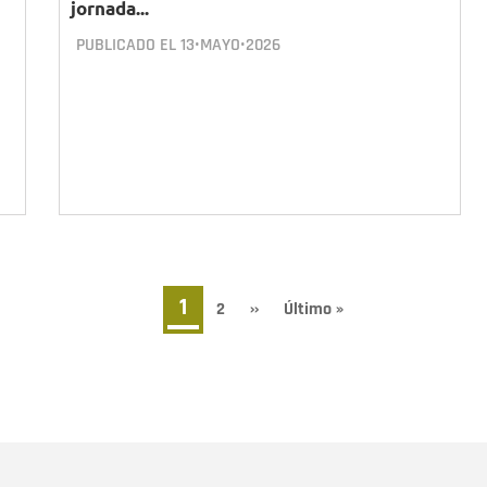
jornada...
PUBLICADO EL
13•MAYO•2026
Página
1
Page
2
Siguiente
››
Última
Último »
página
página
actual
Nombre
C