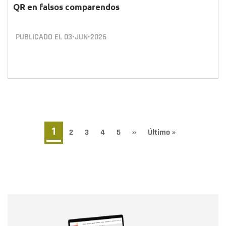
QR en falsos comparendos
PUBLICADO EL
03•JUN•2026
Paginación
Página
1
Page
2
Page
3
Page
4
Page
5
Siguiente
››
Última
Último »
página
página
actual
Nombre
Nombre