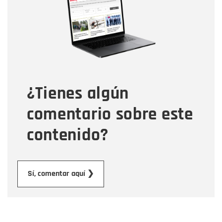
Correo electrónico
Tipo de comentario
¿Tienes algún
Mensaje
comentario sobre este
contenido?
Enviar
Sí, comentar aquí ❯