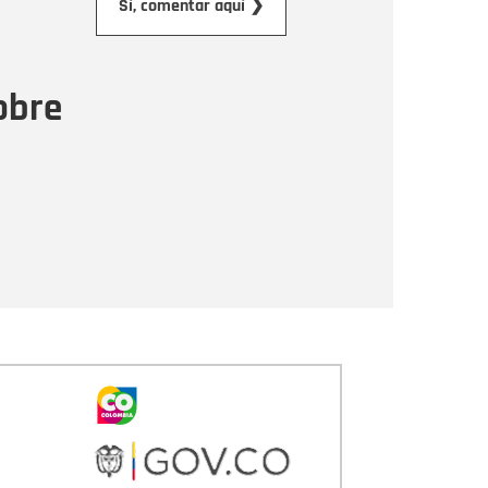
Sí, comentar aquí ❯
ensaje
obre
Enviar